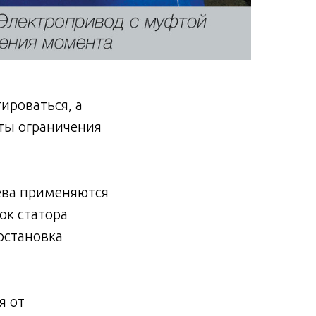
ироваться, а
ты ограничения
ева применяются
ок статора
остановка
я от