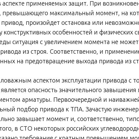
в аспекте применяемых защит. При возникнове
, превышающего максимальный момент, на кот
привод, произойдет остановка или невозможно
у конструктивных особенностей и физических с
еды ситуация с увеличением момента не может
ивода из строя. Соответственно, и применени
нных на предотвращение выхода привода из ст
ловажным аспектом эксплуатации привода с то
 является опасность значительного завышения
ментом арматуры. Первоочередной и наиважне
ьный подбор привода к ТПА. Зачастую инженер
льно завышает момент и, соответственно, тип
того, в СТО некоторых российских углеводород
казано требование с кратным превышением мо