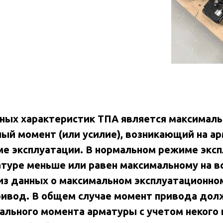
вных характеристик ТПА является максимал
ый момент (или усилие), возникающий на а
е эксплуатации. В нормальном режиме экс
атуре меньше или равен максимальному на 
 из данных о максимальном эксплуатационн
ривод. В общем случае момент привода дол
ального момента арматуры с учетом некого