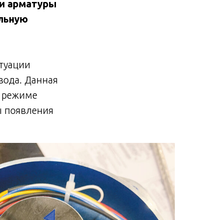
ии арматуры
альную
туации
вода. Данная
м режиме
ы появления