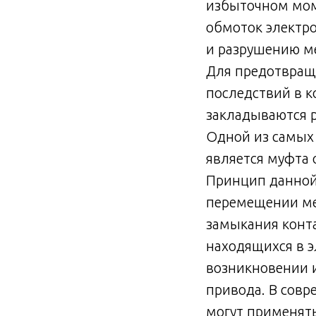
избыточном мом
обмоток электро
и разрушению ме
Для предотвращ
последствий в к
закладываются 
Одной из самых
является муфта 
Принцип данной
перемещении ме
замыкания конт
находящихся в 
возникновении 
привода. В сов
могут применят