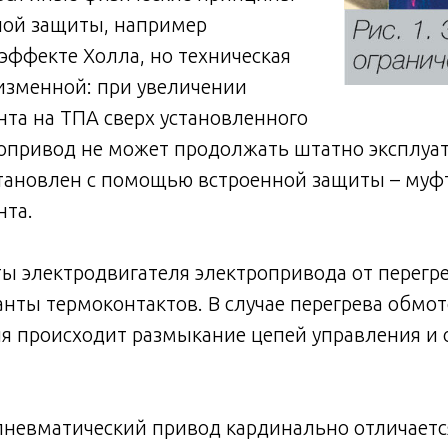
ной защиты, например
эффекте Холла, но техническая
еизменной: при увеличении
та на ТПА сверх установленного
опривод не может продолжать штатно эксплуат
тановлен с помощью встроенной защиты – муф
нта.
ы электродвигателя электропривода от перегр
нты термоконтактов. В случае перегрева обмот
я происходит размыкание цепей управления и 
.
пневматический привод кардинально отличаетс