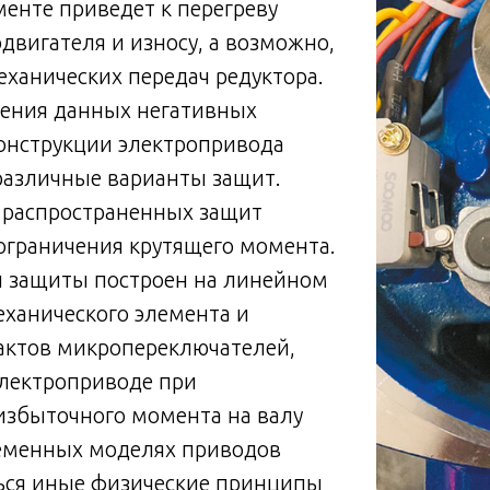
енте приведет к перегреву
двигателя и износу, а возможно,
ханических передач редуктора.
ения данных негативных
онструкции электропривода
различные варианты защит.
 распространенных защит
ограничения крутящего момента.
 защиты построен на линейном
ханического элемента и
актов микропереключателей,
электроприводе при
избыточного момента на валу
ременных моделях приводов
ься иные физические принципы