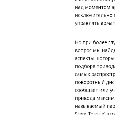
над моментом ар
исключительно 
управлять армат
Но при более г
вопрос мы найд
аспекты, котор
подборе привод
самых распрост
поворотный дис
сообщает или у
привода максим
называемый пар
Stem Torque) э