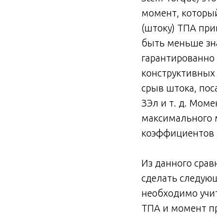
момент, которы
(штоку) ТПА пр
быть меньше зн
гарантированно
конструктивных 
срыв штока, пос
ЗЭл и т. д. Мом
максимального м
коэффициентов 
Из данного сра
сделать следую
необходимо учи
ТПА и момент п