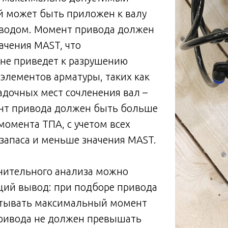
й может быть приложен к валу
иводом. Момент привода должен
ачения MAST, что
 не приведет к разрушению
элементов арматуры, таких как
адочных мест сочленения вал –
ент привода должен быть больше
омента ТПА, с учетом всех
запаса и меньше значения MАST.
внительного анализа можно
щий вывод: при подборе привода
тывать максимальный момент
ривода не должен превышать