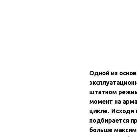
Одной из осно
эксплуатационн
штатном режим
момент на арм
цикле. Исходя
подбирается п
больше максим