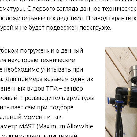
матуры. С первого взгляда данное техническое
положительные последствия. Привод гарантир
урой и не будет подвержен перегрузке.
лубоком погружении в данный
ем некоторые технические
ые необходимо учитывать при
а. Для примера возьмем один из
раненных видов ТПА – затвор
ковый. Производитель арматуры
читывает сам при подборе
альный момент и так
аметр MAST (Maximum Allowable
то максимально допустимый