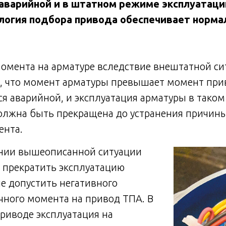
заварийной и в штатном режиме эксплуатац
логия подбора привода обеспечивает норм
момента на арматуре вследствие внештатной си
у, что момент арматуры превышает момент при
ся аварийной, и эксплуатация арматуры в тако
олжна быть прекращена до устранения причин
ента.
нии вышеописанной ситуации
 прекратить эксплуатацию
не допустить негативного
чного момента на привод ТПА. В
риводе эксплуатация на