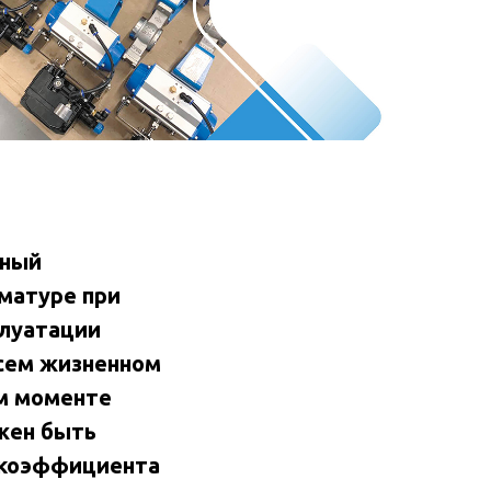
ьный
рматуре при
плуатации
всем жизненном
ом моменте
жен быть
 коэффициента