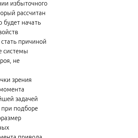
нии избыточного
орый рассчитан
 будет начать
войств
 стать причиной
е системы
роя, не
чки зрения
 момента
йшей задачей
 при подборе
оразмер
ных
мента привода